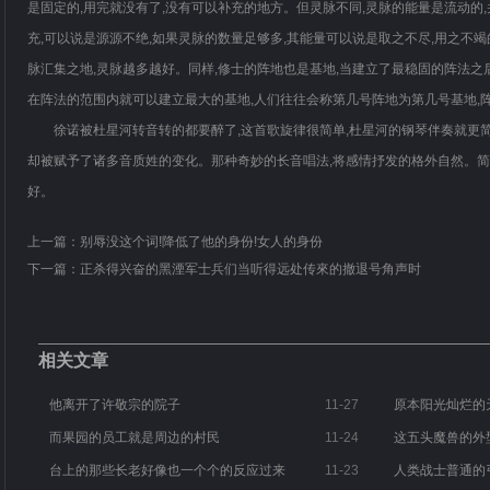
是固定的,用完就没有了,没有可以补充的地方。但灵脉不同,灵脉的能量是流动的
充,可以说是源源不绝,如果灵脉的数量足够多,其能量可以说是取之不尽,用之不竭
脉汇集之地,灵脉越多越好。同样,修士的阵地也是基地,当建立了最稳固的阵法之后
在阵法的范围内就可以建立最大的基地,人们往往会称第几号阵地为第几号基地,
徐诺被杜星河转音转的都要醉了,这首歌旋律很简单,杜星河的钢琴伴奏就更简
却被赋予了诸多音质姓的变化。那种奇妙的长音唱法,将感情抒发的格外自然。简
好。
上一篇：
别辱没这个词!降低了他的身份!女人的身份
下一篇：
正杀得兴奋的黑湮军士兵们当听得远处传來的撤退号角声时
相关文章
他离开了许敬宗的院子
11-27
原本阳光灿烂的
而果园的员工就是周边的村民
11-24
这五头魔兽的外
台上的那些长老好像也一个个的反应过来
11-23
人类战士普通的