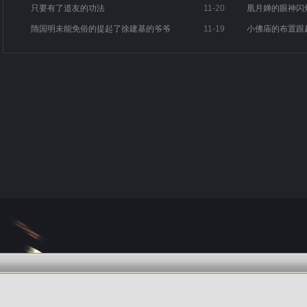
只要有了道友的功法
11-20
凰月婵的眼神闪
隋国明未能免俗的提起了徐建基的爷爷
11-19
小佛庙的布置跟