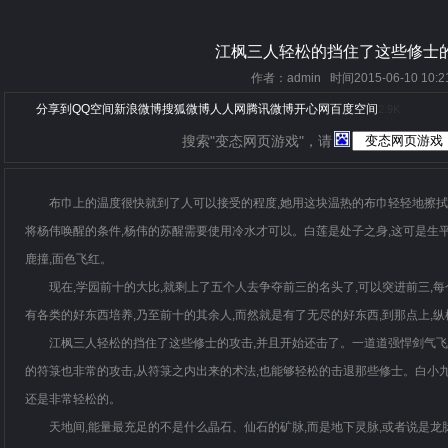
江枫三人轻松的挡住了这些修士
作者：admin 时间2015-06-10 10:2
分享到
QQ空间
新浪微博
搜狐微博
人人网
腾讯微博
开心网
百度空间
2.9K
搜索"变态网页游戏"，请
布巾上的温度很快就到了人可以接受的程度,她用这块温热的布巾轻轻地擦拭
将杨伟唤醒的条件,杨伟的苏醒需要使用冷水才可以。白莲是处子之身,这可是生
鹿撞,面色飞红。
现在,学园前十的大比,就剩上了五个人去争夺前三的名头了,可以突进前三,
有各类的好东西培养,乃至前十的其余人,而然就是有了无尽的好东西,到那点上,
江枫三人轻松的挡住了这些修士的攻击,并且开始还击了。一道道强悍剑气飞
的符箓也非常的攻击,从符箓之内出来的术法,也能够轻松的击退那些修士。白小九
还是非常轻松的。
天地间,能量最充足的不是什么晶石、仙石的矿脉,而是地下灵脉,或者说是