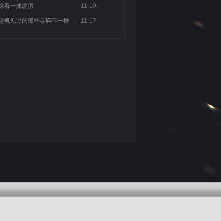
烁着一抹凌厉
11-19
赵枫见过的那些寺庙不一样
11-17