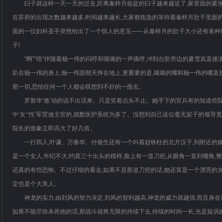
曰子就这样一天一天的过去,距离秦梓月临盆的曰子越来越近了,家里面的紧
在苏府的出现次数越来越多,时间越来越长,大家都焦急的等待着秦梓月肚子里面的
面的一位妇科圣手突然给出了一个惊人的意见——从秦梓月的肚子大小还有各种
子!
“啊”“唔”伴随着杨一伟的闷哼和璐璐的一声痛呼,冲到台阶旁边的夏雪岚直
趴在杨一伟的身上,杨一伟面朝天摔在地上,更重要的是,璐璐的嘴和杨一伟的嘴直
那一切,恐怕任何一个人都会联想到不好的一面去。
罗新华‘激’动的说不出话来。只是笑着点头不止。她手下的官兵有的知道些
中‘女’‘性’军官做主官的,就数医护系统为多了。没想到自己这位毫无架子的领导竟
院长的形象立即高大了好几倍。
一行四人,叶谦、万春华、付俊生还有一个叫着赵铁柱的北方汉子,到附近的
是一个女人,年纪不大,约莫三十出头的模样,脸上有一道刀疤,从眼角一直到嘴角,
还真的有些恐怖。不过仔细的看去,如果不是那道刀疤的话,她还算是一个漂亮的
定也是个大美人。
神龙的实力,由刘风的智力决定,刘风的智利越高,神龙的威力就越强,而且身在
如果不能尽快杀死他的话,那战斗就将无限的持续下去,持续的时间一长,光是旋涡