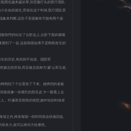
张氛围也越来越浓厚,孙思邈打头的医疗团队
小生命的诞生,而就在这个时候,医疗团队里
现象来判断,这肚子里面极有可能有两个孩
接满脸惊愕的站在了台阶边上,台阶下面的璐璐
接撞到了一起,这副画面如果不是刚刚发生的
院长的历史,有的则不知道。国防军
然被总统所知,而且被总统称为‘蒙’山军元老,
烧烤档找了个位置坐了下来。烧烤挡的老板
整张脸就像一块腐烂的西瓜皮,乍一眼看上去
女人。叶谦甚至暗暗的猜想,她年轻的时候肯
海域之内,神龙每隔一段时间就会快速回血,
的绞杀力,就可以将对方给磨死。