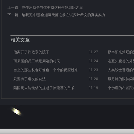
上一篇：
副作用就是当你变成这种生物组织之后
下一篇：
给我死来!那金翅啸天狮之前在试探叶希文的真实实力
相关文章
他离开了许敬宗的院子
11-27
原本阳光灿烂的
而果园的员工就是周边的村民
11-24
这五头魔兽的外
台上的那些长老好像也一个个的反应过来
11-23
人类战士普通的
只要有了道友的功法
11-20
凰月婵的眼神闪
隋国明未能免俗的提起了徐建基的爷爷
11-19
小佛庙的布置跟