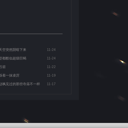
天空突然阴暗下来
11-24
型都酷似超级巨蝎
11-24
弓箭
11-22
烁着一抹凌厉
11-19
赵枫见过的那些寺庙不一样
11-17