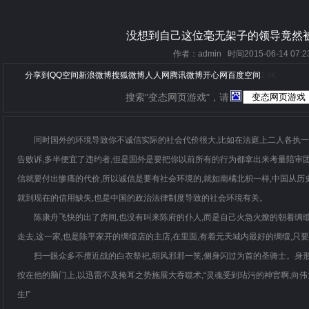
没想到自己这位毫无架子的领导竟然
作者：admin 时间2015-06-14 07:2
分享到
QQ空间
新浪微博
搜狐微博
人人网
腾讯微博
开心网
百度空间
2.9K
搜索"变态网页游戏"，请
同时国外的环境导致你不诚信实际的社会代价很大,比如在法庭上二人各执一
告败诉,多半便宜了违约者,但是国外是要把你以前所有的行为都拿出来考量陪审团
信就要付出惨痛的代价,所以诚信是要有社会环境的,就如南橘北枳一样,中国从
就到现在的信用缺失,也是中国的政治法律制度导致的社会环境有关。
陈康舟飞快的出了房间,也没有叫来陈府的仆人,而是自己火急火燎的朝着绸
走去,这一家,也是陈平家开的绸缎店的主店,在里面,有着元天城内最好的绸缎,只
扫一眼众多不擅近战的白衣祭祀,胡风邪邪一笑,侧身闪过为首的圣骑士。身形
按在他的脑门上,以迅雷不及掩耳之势施展大吞噬术,“灵魂受到玷污的神官啊,向
生!”