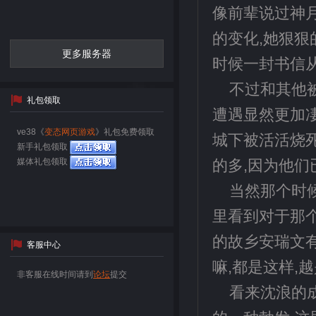
像前辈说过神
的变化,她狠狠
更多服务器
时候一封书信
不过和其他
礼包领取
遭遇显然更加
ve38《
变态网页游戏
》礼包免费领取
城下被活活烧
新手礼包领取
媒体礼包领取
的多,因为他
当然那个时
里看到对于那个
的故乡安瑞文有
客服中心
嘛,都是这样,
非客服在线时间请到
论坛
提交
看来沈浪的