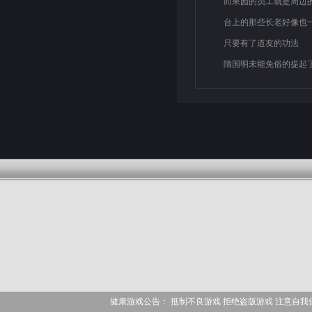
而果园的员工就是周边
台上的那些长老好像也
只要有了道友的功法
隋国明未能免俗的提起
健康游戏公告： 抵制不良游戏 拒绝盗版游戏 注意自我