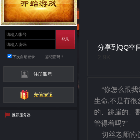
登录
分享到
QQ空
2.9K
下次自动登录
忘记密码？
“你怎么跟我
生命,不是有
的、跳崖的、
推荐服务器
管得着吗?”
切丝老师的心