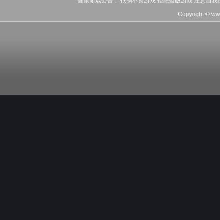
健康游戏公告： 抵制不良游戏 拒绝盗版游戏 注意自我
Copyright © w