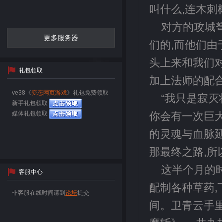
叫什么,连木
对方的攻城弩
更多服务器
们的,而他们由
头上来和我们对
礼包领取
加上法师的配合
ve38《
变态网页游戏
》礼包免费领取
“我只是寂灭
新手礼包领取
媒体礼包领取
你会有一次巨
的灵魂与血脉延
那最终之路,
这半个月的
客服中心
配制各种草药,
非客服在线时间请到
论坛
提交
间。卫青云手