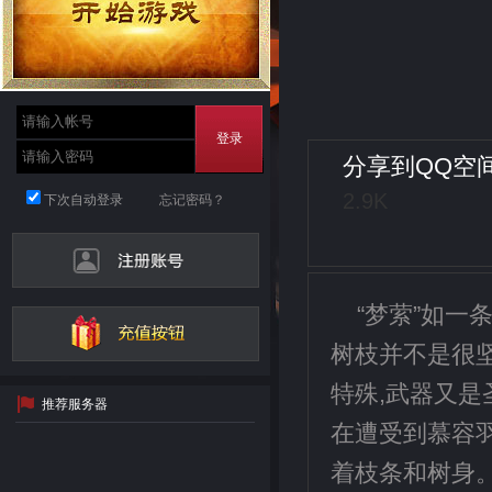
登录
分享到
QQ空
2.9K
下次自动登录
忘记密码？
“梦萦”如一
树枝并不是很坚
特殊,武器又是
推荐服务器
在遭受到慕容羽
着枝条和树身